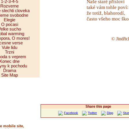
Naše staré přísloví
1-2-3-4-5
Rozverne
také vám tohle poví:
 slechti cloveka
že totiž, blahorodí,
leme svobodne
často všeho moc ško
Elegie
O pocasi
Velke sucho
obal warming
pora, O mores!
© Jindři
cesne verse
Vule lidu
Trzni
hoda s veprem
Konec dne
yny k pochodu
Drama
Site Map
Share this page
Facebook
Twitter
Digg
Stu
e mobile site
,