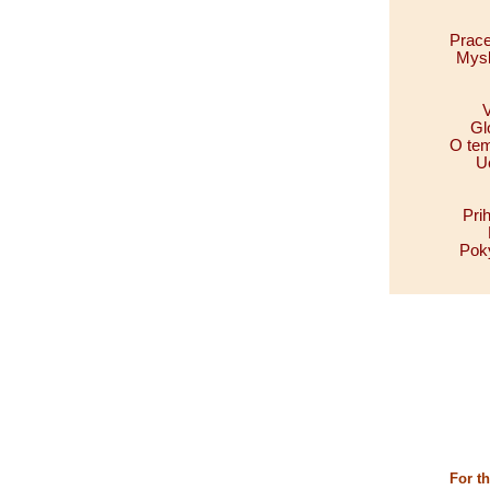
Prace
Mys
Gl
O tem
U
Pri
Pok
For th