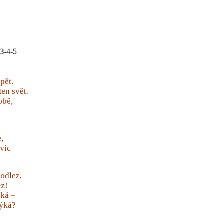
3-4-5
 pět.
ten svět.
obě,
,
 víc
.
odlez,
ez!
íká –
týká?