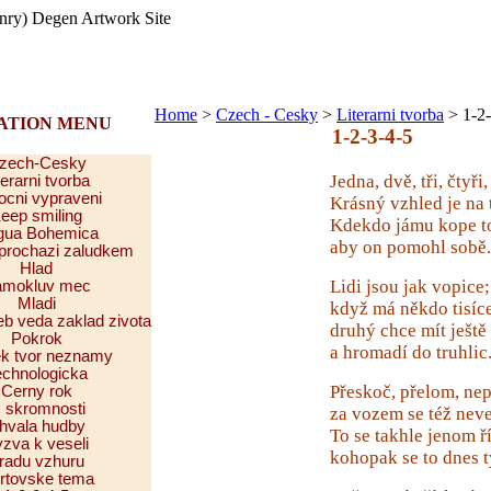
Home
>
Czech - Cesky
>
Literarni tvorba
> 1-2-
ATION MENU
1-2-3-4-5
zech-Cesky
Jedna, dvě, tři, čtyři,
terarni tvorba
ocni vypraveni
Krásný vzhled je na 
eep smiling
Kdekdo jámu kope t
gua Bohemica
aby on pomohl sobě.
 prochazi zaludkem
Hlad
Lidi jsou jak vopice;
mokluv mec
Mladi
když má někdo tisíce
b veda zaklad zivota
druhý chce mít ještě
Pokrok
a hromadí do truhlic
k tvor neznamy
echnologicka
Přeskoč, přelom, nep
Cerny rok
 skromnosti
za vozem se též nev
hvala hudby
To se takhle jenom ř
zva k veseli
kohopak se to dnes 
radu vzhuru
rtovske tema