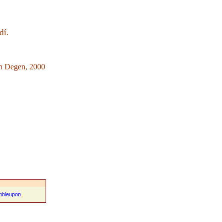
dí.
ch Degen, 2000
mbleupon