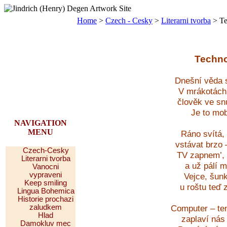
Home
>
Czech - Cesky
>
Literarni tvorba
> Te
Techno
Dnešní věda 
V mrákotách 
člověk ve snu
Je to mob
NAVIGATION
MENU
Ráno svítá,
vstávat brzo 
Czech-Cesky
TV zapnem’, 
Literarni tvorba
a už pálí 
Vanocni
vypraveni
Vejce, šun
Keep smiling
u roštu teď
Lingua Bohemica
Historie prochazi
Computer – te
zaludkem
Hlad
zaplaví nás
Damokluv mec