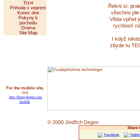
Trzni
Řekni si: pr
Prihoda s veprem
všechno jde
Konec dne
Pokyny k
Věda vpřed j
pochodu
rychlostí 
Drama
Site Map
I když nikd
zbyde tu T
For the mobile site
,
click
http://henrydegen.com
/mobile
.
© 2000 Jindřich Degen
Share 
Facebook
Twitter