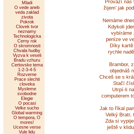
Provází nás 
Mladi
žijem’ jak p
O vede aneb
veda zaklad
zivota
Nemáme dnes 
Pokrok
Kdykoli jd
Clovek tvor
neznamy
vybíráme 
Technologicka
peníze ve v
Cerny rok
Díky kartě
O skromnosti
Chvala hudby
rychle nadě
Vyzva k veseli
Bradu vzhuru
Brambor, z
Certovske tema
1-2-3-4-5
objednáš n
Rozverne
Chceš se s krá
Prace slechti
Stačí čís
cloveka
Utrpí-li 
Mysleme
svobodne
computerem to
Elegie
O pocasi
Jak to říkal p
Velke sucho
Global warming
Velký Bratr,
O tempora, O
Zda si vypij
mores!
ještě v klid
Ucesne verse
Vule lidu